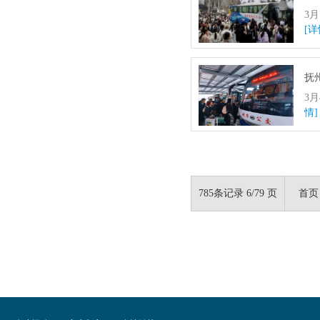
3
[详
抚
3
情]
785条记录 6/79 页
首页