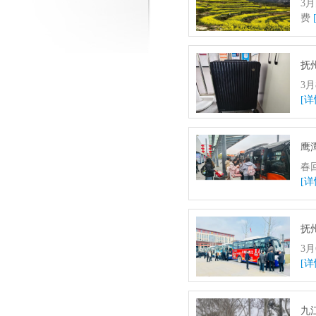
3
费
抚
3
[详
鹰
春
[详
抚
3
[详
九