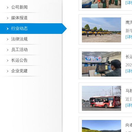
[详
公司新闻
媒体报道
鹰
行业动态
新
[详
法律法规
员工活动
长
长运公告
2
企业党建
[详
马
近
[详
向