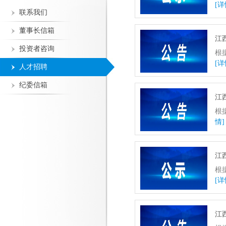
[详
联系我们
董事长信箱
江
投资者咨询
根
[详
人才招聘
纪委信箱
江
根
情]
江
根
[详
江