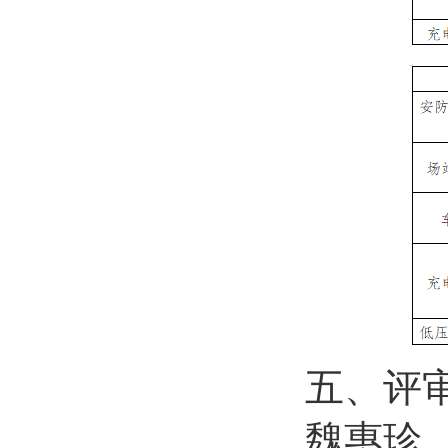
五、评
魏惠珍