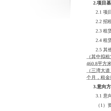
2.
项目
基
2.1 项
2.2
招
2.3 租
2.
4
租
2.
5
其
（其中拟租赁
460.8
（三湾大道
个月，租金
3.
意向方
3.1
意
（
1）