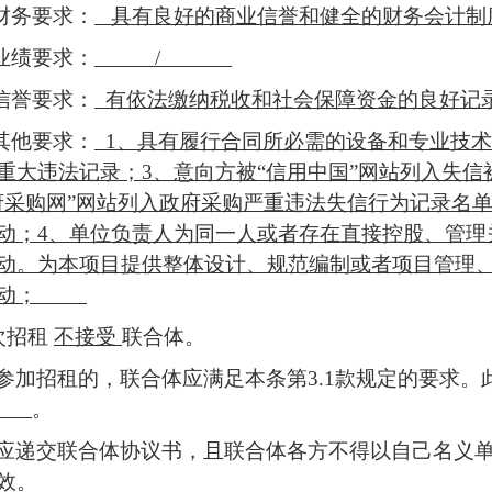
 财务要求：
具有良好的商业信誉和健全的财务会计制
 业绩要求：
/
 信誉要求：
有依法缴纳税收和社会保障资金的良好
 其他要求：
1、具有履行合同所必需的设备和专业技术
重大违法记录；
3、
意向方
被
“信用中国”网站列入失
府采购网”网站列入政府采购严重违法失信行为记录名
动
；
4、单位负责人为同一人或者存在直接控股、管理
动
。为本项目提供整体设计、规范编制或者项目管理
动
；
次
招租
不接受
联合体。
参加
招租
的，联合体应满足本条第
3.1款规定的要求
/
。
应递交联合体协议书，且联合体各方不得以自己名义
效。