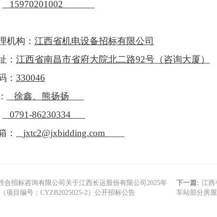
：
15970201002
理机构：
江西省机电设备招标有限公司
址：
江西省南昌市省府大院北二路
92号（咨询大厦）
码：
330046
：
徐鑫、熊扬扬
：
0791-86230334
箱：
jxtc2@jxbidding.com
胜合招标咨询有限公司关于江西长运股份有限公司2025年
下一篇:
江西
项目编号：CYZB2025025-2）公开招标公告
车站部分房屋招