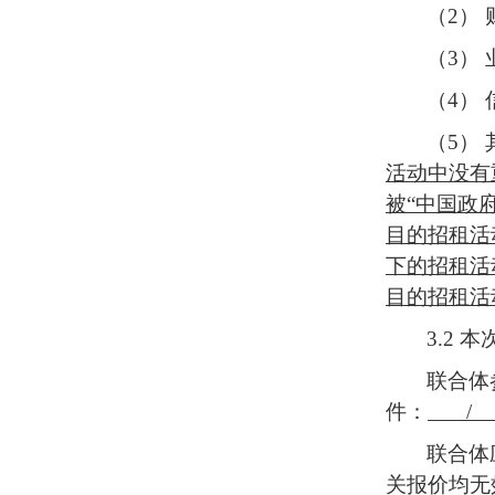
（
2）
（
3）
（4）
（
5）
活动中没有
被“中国政
目的
招租活
下的
招租活
目的
招租活
3.
2
本
联合体
件：
联合体
关
报价
均无