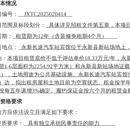
本情况
目
编号
：
JXTC2025020414
租
范围及标段划分
：
具体详见招租文件第五章，本项
赁
期
：
租赁期为
12年（含装修免租期4个月）
赁
地点
：
永新长途汽车站宾馆位于永新县新站场地上
他
：
本项目租赁底价不低于评估单价
18.33万元/年，
1-6层面积为2254.92平方米）和永新县新站场地证
平方米），土地用途为公共基础设施。
永新长途汽车站宾馆
）边，拟出租房屋和土地目前为空置状态。租金按半
按每五年递增
3%确定。履约保证金按六个月的租赁金
资格要求
向方
应依法设立且满足如下要求：
资质要求：
具有独立承担民事责任的能力