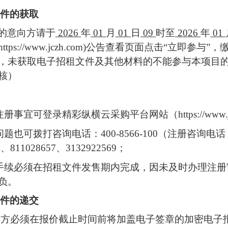
件
的获取
的
意向方
请于
2026
年
01
月
01
日
09
时至
2026
年
01
https://www.jczh.com
)公告查看页面点击“立即参与”，
，未获取电子
招租文件
及其他材料的不能参与本项目
核）
注册事宜可登录
精彩纵横云采购平台网站
（
https://www
问题也可拨打咨询电话：
400-8566-100（注册咨询
8、811028657、3132922569；
手续必须在
招租文件
发售期内完成，因未及时办理注册
负。
件
的递交
向方
必须在
报价
截止时间前将加盖电子签章的加密电子