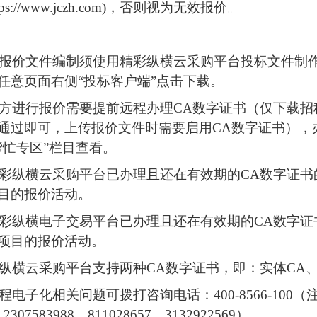
tps://www.jczh.com
)，否则视为无效
报价
。
报价文件
编制须使用精彩纵横云采购平台投标文件制
任意页面右侧
“投标客户端”点击下载。
方
进行
报价
需要提前远程办理
CA数字证书（仅下载
招
通过即可，上传
报价文件
时需要启用
CA数字证书）
帮忙专区”栏目查看。
彩纵横云采购平台已办理且还在有效期的
CA数字证书
目的
报价
活动。
彩纵横电子交易平台已办理且还在有效期的
CA数字证
项目的
报价
活动。
纵横云采购平台支持两种
CA数字证书，即：实体CA
程电子化相关问题可拨打咨询电话：
400-8566-1
07583988、811028657、3132922569）。