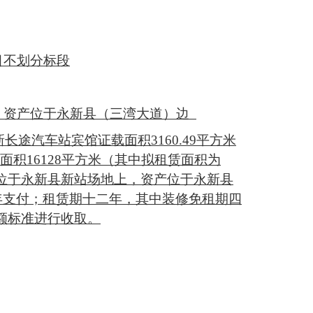
目不划分标段
，资产位于永新县（三湾大道）边
永新长途汽车站宾馆证载面积3160.49平方米
载面积16128平方米（其中拟租赁面积为
位于永新县新站场地上，资产位于永新县
年支付；租赁期十二年，其中装修免租期四
额标准进行收取。