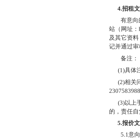
4.
招租文
有意向
站（网址：
及其它资料
记并通过审
备注：
(1)
具体
(2)
相关
230758398
(3)
以上
的，责任自
5.
报价文
5.1
意