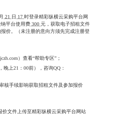
月
21
日
17
时登录精彩纵横云采购平台网
缴纳平台使用费
300
元，获取电子
招租文件
的
报价
。（未注册的
意向方
须先完成注册登
.jczh.com
）查看
“帮助专区”；
电话，晚上21：00前），咨询QQ：
审核手续影响获取
招租文件
及参加
报价
报价文件
上传至精彩纵横云采购平台网站