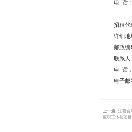
电
话
招租
代
详细地
邮政编
联系人
电
话
电子邮
上一篇:
江西合
度职工体检项目（