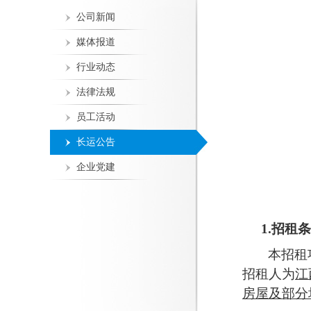
公司新闻
媒体报道
行业动态
法律法规
员工活动
长运公告
企业党建
1.
招租
条
本
招租
招租
人为
江
房屋及部分