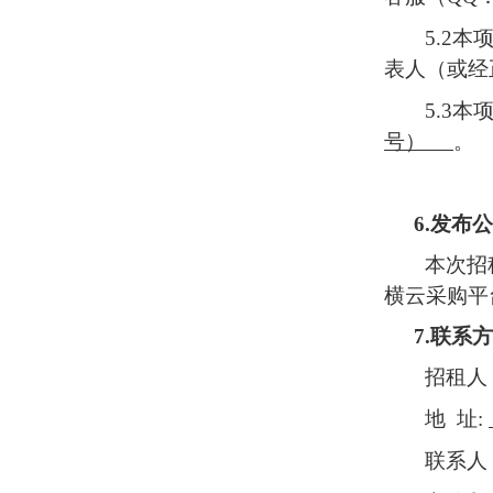
5.2
本
表人（或经
5.3
本
号）
。
6.
发布公
本次
招
横云采购平
7.
联系方
招租
人
地
址
:
联系人