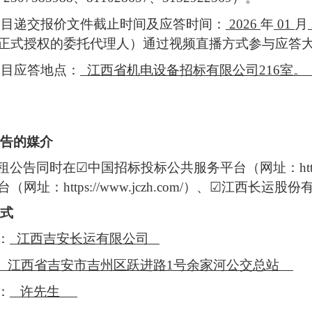
项目
递交
报价文件
截止时间及
应答
时间：
2026
年
01
月
正式授权的委托代理人）通过视频直播方式参与
应答
项目
应答
地点：
江西省机电设备招标有限公司
216室
告的媒介
租
公告同时在
☑
中国招标投标公共服务平台（网址：
ht
台（网址：
https://www.jczh.com
/）
、
☑
江西长运股份
式
：
江西吉安长运有限公司
江西省吉安市吉州区跃进路
1号余家河公交总站
：
许先生