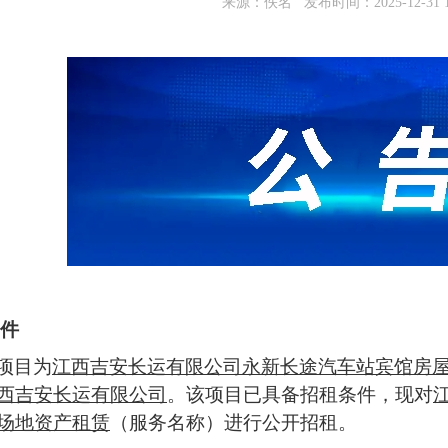
来源：
佚名
发布时间：
2025-12-31 
件
项目
为
江西吉安长运有限公司永新长途汽车站宾馆房
西吉安长运有限公司
。该项目已具备
招租
条
件，现对
场地资产
租赁
（
服务
名称）进行公开
招租
。