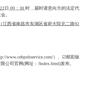
22
日
09：30
时，届时请
意向方
的法定代
大会。
。（江西省南昌市东湖区省府大院北二路92
tp://www.cebpubservice.com/）
、
☑
精彩纵
有限公司官网
(网址：/Index.html)发布。