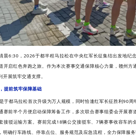
清晨6:30
，
2026于都半程马拉松在中央红军长征集结出发地纪
道开启红色奔跑之旅。作为本次赛事交通保障核心力量，赣州方
利开展筑牢交通支撑。
，提前筑牢保障基础
是于都马拉松首次升级为万人规模，同时恰逢红军长征胜利
90
通赛前
半
个月便启动保障筹备工作，多次联合赛事组委会开展赛
套接驳运输方案。赛前完成
18辆公交接驳车、7辆赛事收容车
的
，明确行车路线、停靠点位、服务规范及应急流程，全力保障服务