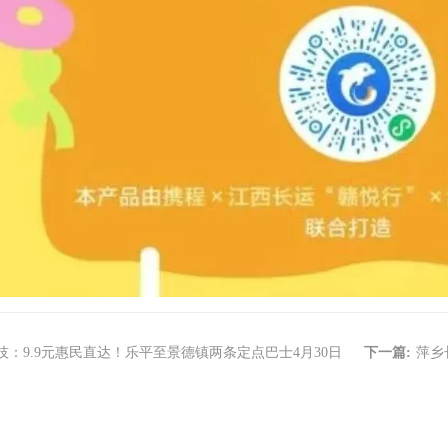
技：9.9元惠民直达！乐平至景德镇两条定点巴士4月30日
下一篇:
萍乡