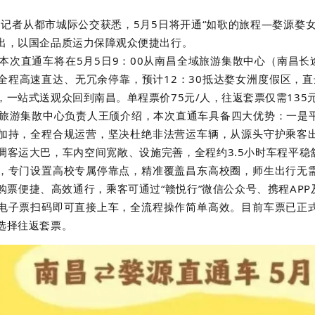
，记者从都市城际公交获悉，5月5日将开通“如歌的旅程—婺源婺
出，以国企品质运力保障观众便捷出行。
本次直通车将在5月5日9：00从南昌全域旅游集散中心（南昌长
全程高速直达、无冗余停靠，预计12：30抵达婺女洲度假区，直
，一站式送观众回到南昌。单程票价75元/人，往返套票仅需135元
旅游集散中心负责人王颀介绍，本次直通车具备四大优势：一是
加持，全程合规运营，坚决杜绝非法营运车辆，从源头守护乘客
调客运大巴，车内空间宽敞、设施完善，全程约3.5小时车程平
，专门设置高校专属停靠点，精准覆盖昌东高校圈，师生出行无
购票便捷、高效通行，乘客可通过“赣悦行”微信公众号、携程AP
电子票扫码即可直接上车，全流程操作简单高效。目前车票已正
选择往返套票。