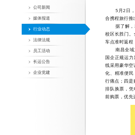
公司新闻
5月2日
合携程旅行推
媒体报道
据了解，
行业动态
校区长胜门。
法律法规
车点准时返程
南昌全域
员工活动
国企正规运力
长运公告
线采用豪华空
化、精准便民
企业党建
行痛点；四是
排队换票，凭
前购票，优先